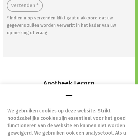
Verzenden *
* Indien u op verzenden klikt gaat u akkoord dat uw
gegevens zullen worden verwerkt in het kader van uw
opmerking of vraag
Apotheek Lecocq
Ninoofsesteenweg 97A,
1670 Pepingen
We gebruiken cookies op deze website. Strikt
tessa@apotheeklecocq.be
- Ondernemingsnummer
noodzakelijke cookies zijn essentieel voor het goed
(BTW nr.) (BE)0893421171
functioneren van de website en kunnen niet worden
Beroepstitel:
Apotheker werkzaam in België
geweigerd. We gebruiken ook een analysetool. Als u